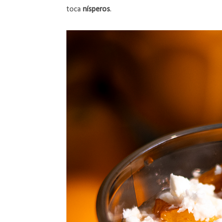
toca
nísperos
.