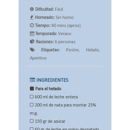
Dificultad:
Fácil
Horneado:
Sin horno
Tiempo:
40 mins (aprox)
Temporada:
Verano
Raciones:
6 personas
Etiquetas:
Postre, Helado,
Aperitivo
INGREDIENTES
Para el helado
600 ml de leche entera
200 ml de nata para montar 25%
m.g.
150 gr de azúcar
60 gr de leche en polvo desnatada