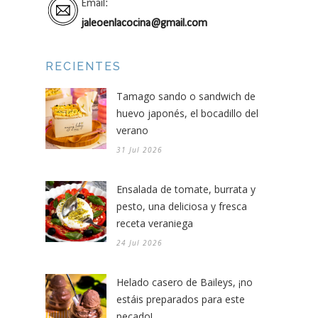
Email:
jaleoenlacocina@gmail.com
RECIENTES
Tamago sando o sandwich de
huevo japonés, el bocadillo del
verano
31 Jul 2026
Ensalada de tomate, burrata y
pesto, una deliciosa y fresca
receta veraniega
24 Jul 2026
Helado casero de Baileys, ¡no
estáis preparados para este
pecado!