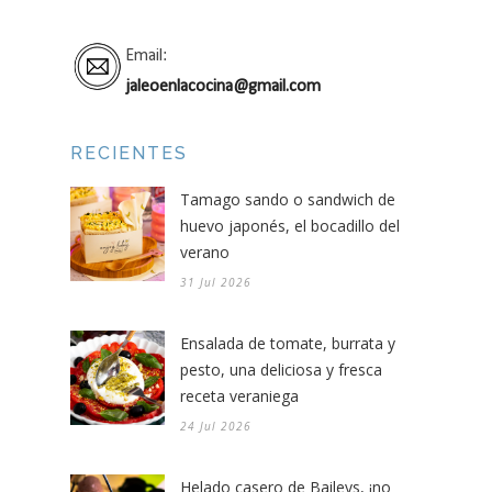
Email:
jaleoenlacocina@gmail.com
RECIENTES
Tamago sando o sandwich de
huevo japonés, el bocadillo del
verano
31 Jul 2026
Ensalada de tomate, burrata y
pesto, una deliciosa y fresca
receta veraniega
24 Jul 2026
Helado casero de Baileys, ¡no