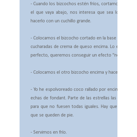
- Cuando los bizcochos estén fríos, cortamos con una l
el que vaya abajo, nos interesa que sea lo más pl
hacerlo con un cuchillo grande.
- Colocamos el bizcocho cortado en la base en la que
cucharadas de crema de queso encima. Lo extendemo
perfecto, queremos conseguir un efecto "nevado" así 
- Colocamos el otro bizcocho encima y hacemos lo m
- Yo he espolvoreado coco rallado por encima y he d
echas de fondant. Parte de las estrellas las he cubie
para que no fuesen todas iguales. Hay que dejarlas 
que se queden de pie.
- Servimos en frío.