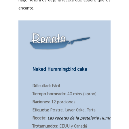
hago. Ahora os dejo la receta que espero que os
encante.
Naked Hummingbird cake
Dificultad:
Fácil
Tiempo horneado:
40 mins
(
aprox)
Raciones:
12 porciones
Etiqueta:
Postre, Layer Cake, Tarta
Receta:
Las recetas de la pastelería Hummingbird
Trotamundos:
EEUU y Canadá