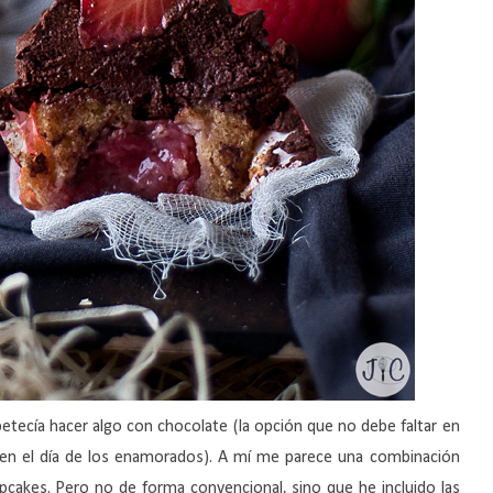
etecía hacer algo con chocolate (la opción que no debe faltar en
ada en el día de los enamorados). A mí me parece una combinación
pcakes. Pero no de forma convencional, sino que he incluido las