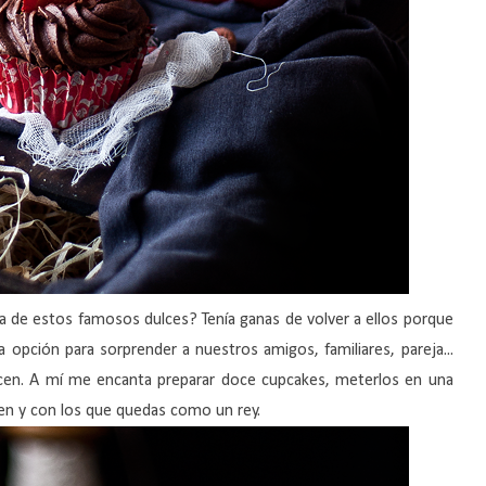
a de estos famosos dulces? Tenía ganas de volver a ellos porque
pción para sorprender a nuestros amigos, familiares, pareja...
cen. A mí me encanta preparar doce cupcakes, meterlos en una
cen y con los que quedas como un rey.