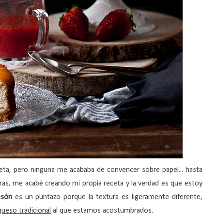
eta, pero ninguna me acababa de convencer sobre papel... hasta
ras, me acabé creando mi propia receta y la verdad es que estoy
esón
es un puntazo porque la textura es ligeramente diferente,
ueso tradicional
al que estamos acostumbrados.