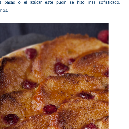
as pasas o el azúcar este pudín se hizo más sofisticado,
emos.