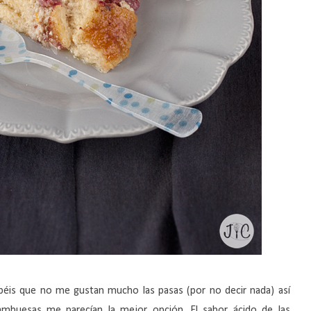
abéis que no me gustan mucho las pasas (por no decir nada) así
rambuesas me parecían la mejor opción. El sabor ácido de las