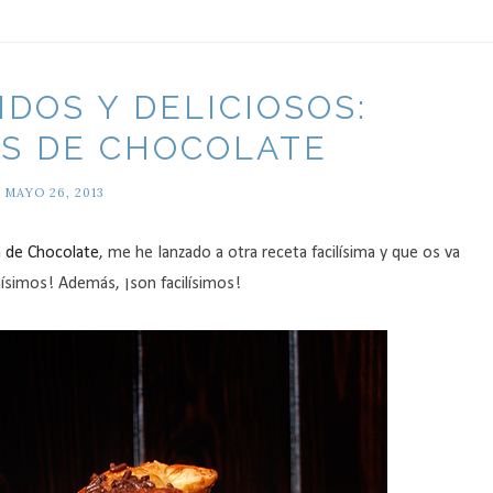
IDOS Y DELICIOSOS:
S DE CHOCOLATE
MAYO 26, 2013
a de Chocolate
, me he lanzado a otra receta facilísima y que os va
nísimos! Además, ¡son facilísimos!